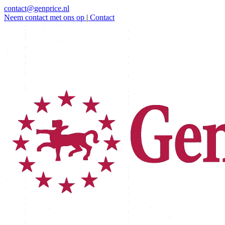
contact@genprice.nl
Neem contact met ons op
|
Contact