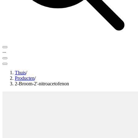
...
Thuis
/
Producten
/
2-Broom-2'-nitroacetofenon