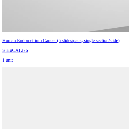
Human Endometrium Cancer (5 slides/pack, single section/slide)
S-HuCAT276
1 unit