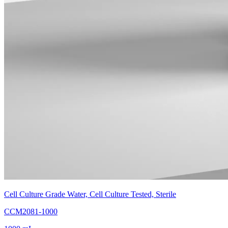
Cell Culture Grade Water, Cell Culture Tested, Sterile
CCM2081-1000