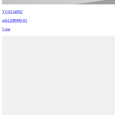
VU0134992
orb1298990-01
5 mg