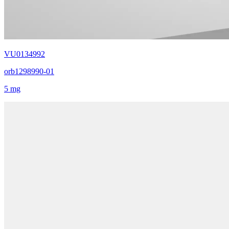
VU0134992
orb1298990-01
5 mg