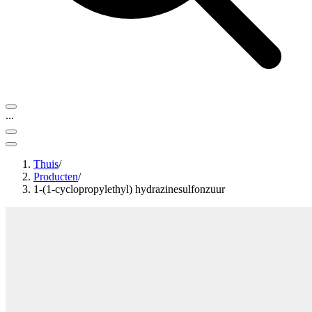
...
Thuis
/
Producten
/
1-(1-cyclopropylethyl) hydrazinesulfonzuur