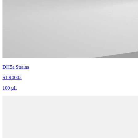
DH5a Strains
STR0002
100 µL