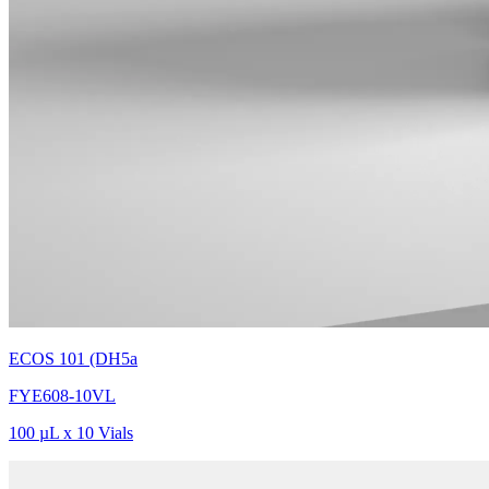
ECOS 101 (DH5a
FYE608-10VL
100 µL x 10 Vials