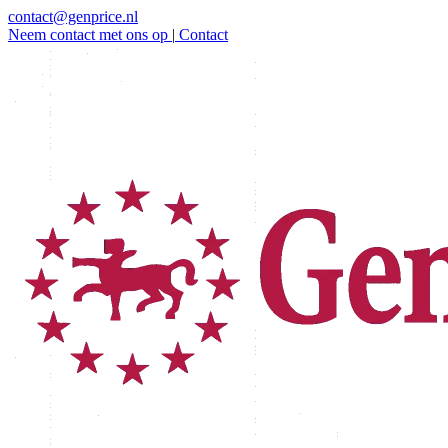
contact@genprice.nl
Neem contact met ons op
|
Contact