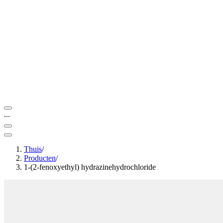
...
Thuis
/
Producten
/
1-(2-fenoxyethyl) hydrazinehydrochloride