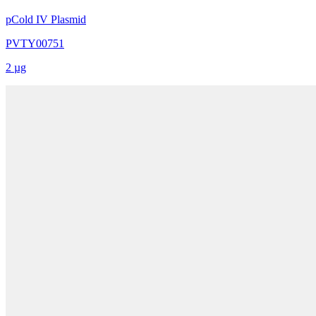
pCold IV Plasmid
PVTY00751
2 µg