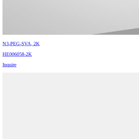
N3-PEG-SVA, 2K
HE006058-2K
Inquire