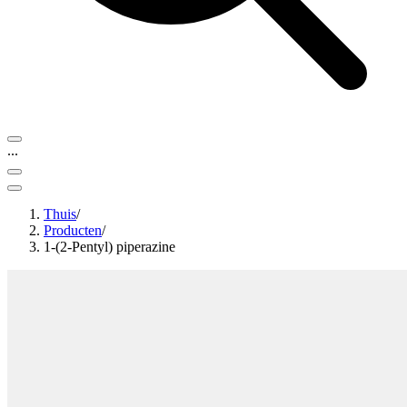
...
Thuis
/
Producten
/
1-(2-Pentyl) piperazine