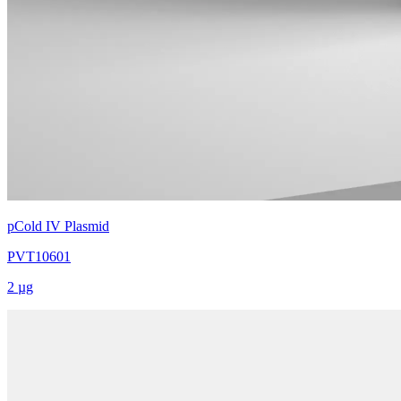
pCold IV Plasmid
PVT10601
2 µg