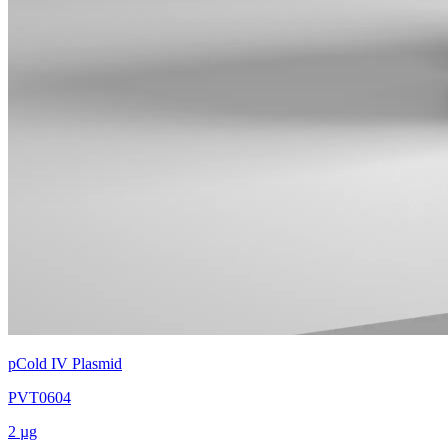
pCold IV Plasmid
PVT0604
2 µg