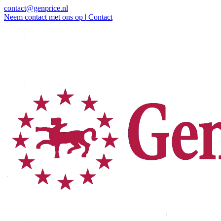
contact@genprice.nl
Neem contact met ons op
|
Contact