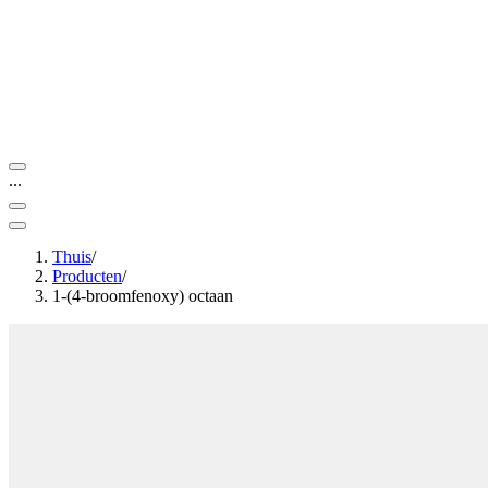
...
Thuis
/
Producten
/
1-(4-broomfenoxy) octaan