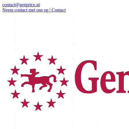
contact@genprice.nl
Neem contact met ons op
|
Contact