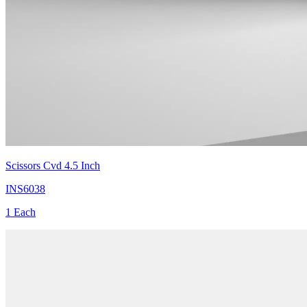
Scissors Cvd 4.5 Inch
INS6038
1 Each