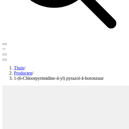
...
Thuis
/
Producten
/
1-(6-Chloorpyrimidine-4-yl) pyrazol-4-boronzuur