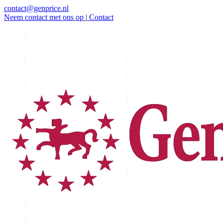
contact@genprice.nl
Neem contact met ons op
|
Contact