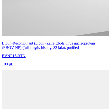
Biotin-Recombinant (E.coli) Zaire Ebola virus nucleoprotein
(EBOV NP) (full length, his-tag, 82 kda), purified
EVNP15-BTN
100 µL