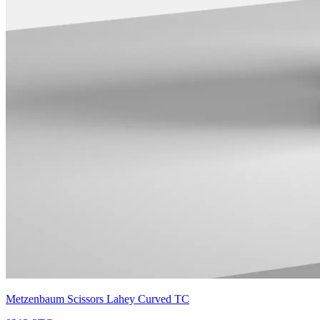
Metzenbaum Scissors Lahey Curved TC