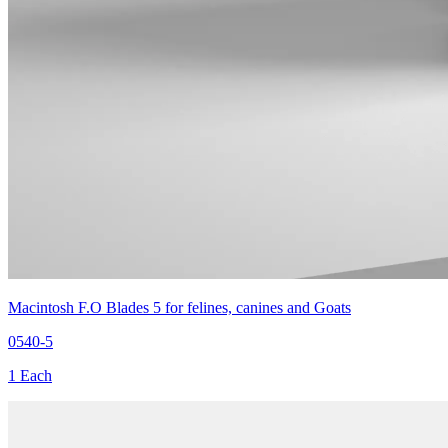
Macintosh F.O Blades 5 for felines, canines and Goats
0540-5
1 Each