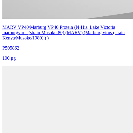
MARV VP40/Marburg VP40 Protein (N-His, Lake Victoria
marburgvirus (strain Musoke-80) (MARV) (Marburg virus (strain
Kenya/Musoke/1980) ) )
P505862
100 µg