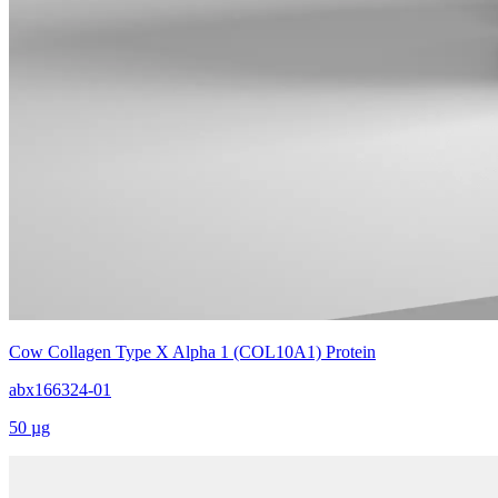
Cow Collagen Type X Alpha 1 (COL10A1) Protein
abx166324-01
50 µg