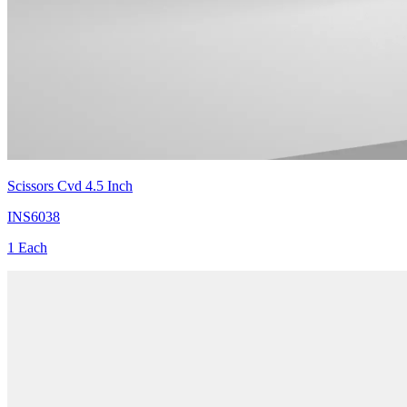
Scissors Cvd 4.5 Inch
INS6038
1 Each