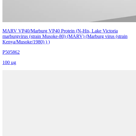
MARV VP40/Marburg VP40 Protein (N-His, Lake Victoria
marburgvirus (strain Musoke-80) (MARV) (Marburg virus (strain
Kenya/Musoke/1980) ) )
P505862
100 µg