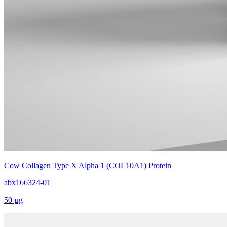
Cow Collagen Type X Alpha 1 (COL10A1) Protein
abx166324-01
50 µg