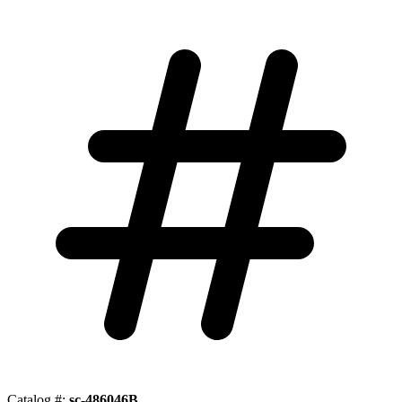
Catalog #:
sc-486046B