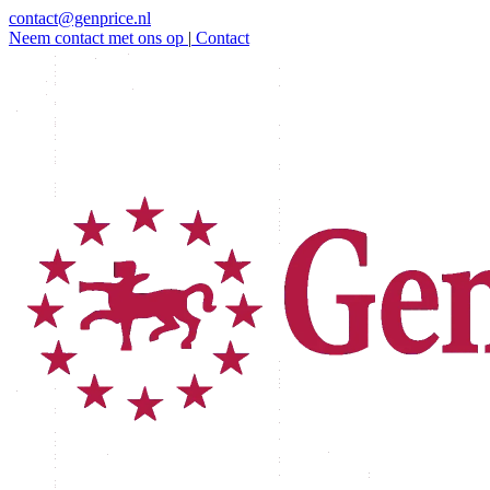
contact@genprice.nl
Neem contact met ons op
|
Contact