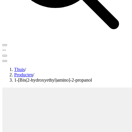
...
Thuis
/
Producten
/
1-[Bis(2-hydroxyethyl)amino]-2-propanol