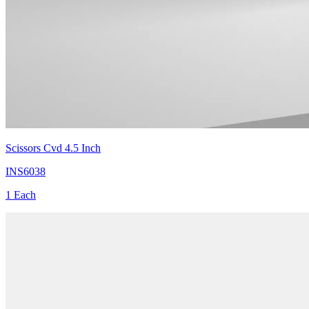
Scissors Cvd 4.5 Inch
INS6038
1 Each