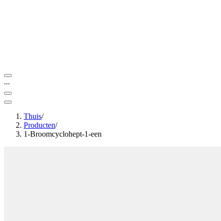
...
Thuis
/
Producten
/
1-Broomcyclohept-1-een