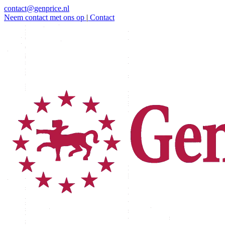
contact@genprice.nl
Neem contact met ons op
|
Contact