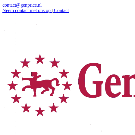
contact@genprice.nl
Neem contact met ons op
|
Contact