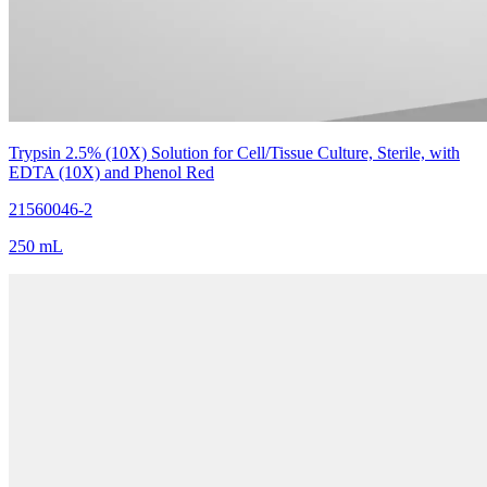
Trypsin 2.5% (10X) Solution for Cell/Tissue Culture, Sterile, with
EDTA (10X) and Phenol Red
21560046-2
250 mL