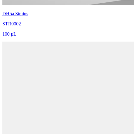
DH5a Strains
STR0002
100 µL