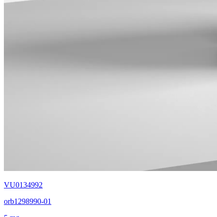
VU0134992
orb1298990-01