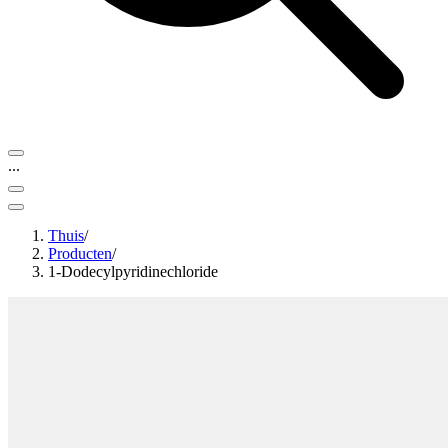
...
Thuis
/
Producten
/
1-Dodecylpyridinechloride