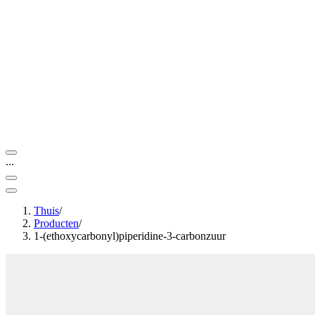
...
Thuis
/
Producten
/
1-(ethoxycarbonyl)piperidine-3-carbonzuur