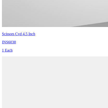
Scissors Cvd 4.5 Inch
INS6038
1 Each