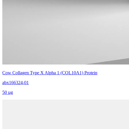
Cow Collagen Type X Alpha 1 (COL10A1) Protein
abx166324-01
50 µg