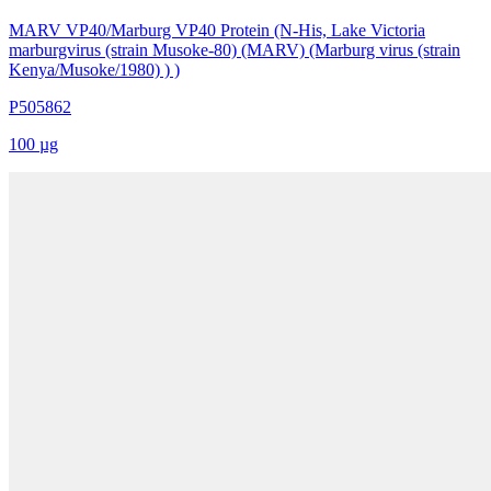
MARV VP40/Marburg VP40 Protein (N-His, Lake Victoria
marburgvirus (strain Musoke-80) (MARV) (Marburg virus (strain
Kenya/Musoke/1980) ) )
P505862
100 µg