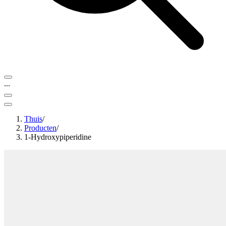
...
Thuis
/
Producten
/
1-Hydroxypiperidine