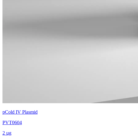
pCold IV Plasmid
PVT0604
2 µg