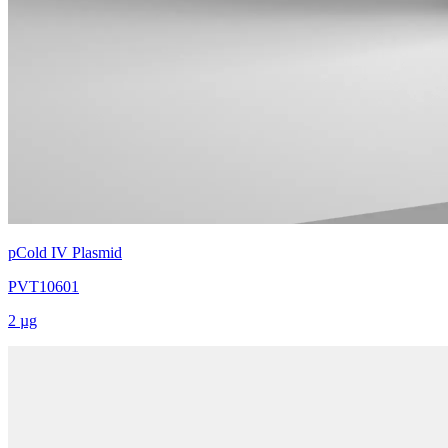
pCold IV Plasmid
PVT10601
2 µg