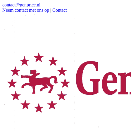
contact@genprice.nl
Neem contact met ons op
|
Contact