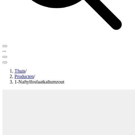
...
Thuis
/
Producten
/
1-Naftylfosfaatkaliumzout