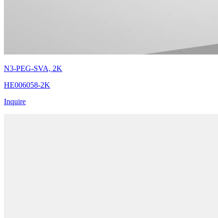
N3-PEG-SVA, 2K
HE006058-2K
Inquire