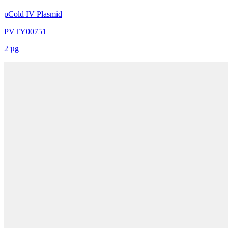
pCold IV Plasmid
PVTY00751
2 µg