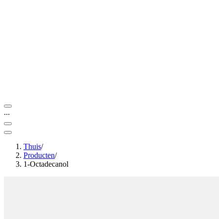
...
Thuis
/
Producten
/
1-Octadecanol