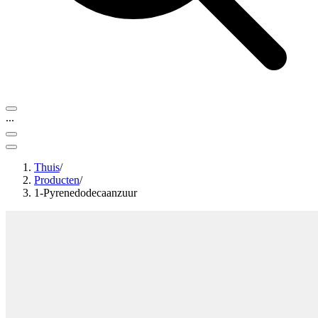
...
Thuis
/
Producten
/
1-Pyrenedodecaanzuur