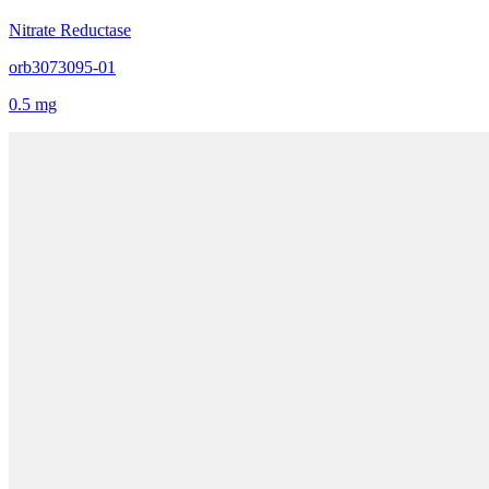
Nitrate Reductase
orb3073095-01
0.5 mg