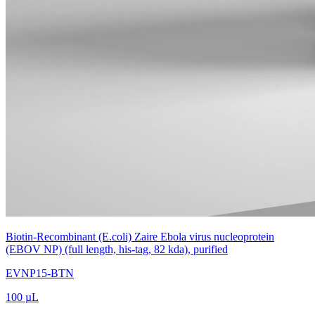
Biotin-Recombinant (E.coli) Zaire Ebola virus nucleoprotein
(EBOV NP) (full length, his-tag, 82 kda), purified
EVNP15-BTN
100 µL