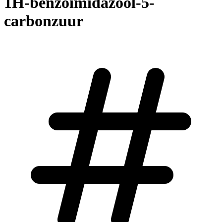
1H-benzoimidazool-5-
carbonzuur