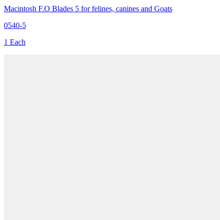
Macintosh F.O Blades 5 for felines, canines and Goats
0540-5
1 Each