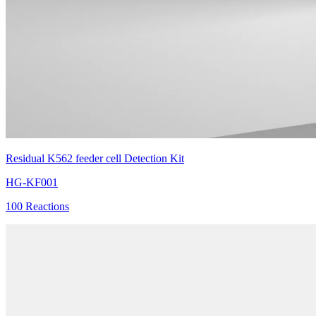
Residual K562 feeder cell Detection Kit
HG-KF001
100 Reactions