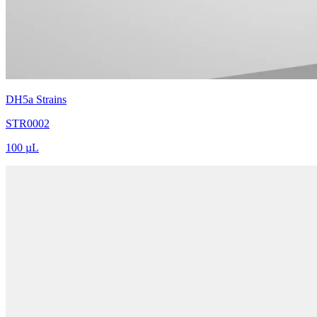
DH5a Strains
STR0002
100 µL