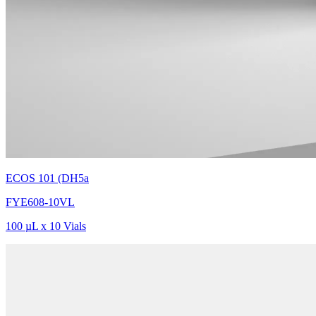
ECOS 101 (DH5a
FYE608-10VL
100 µL x 10 Vials