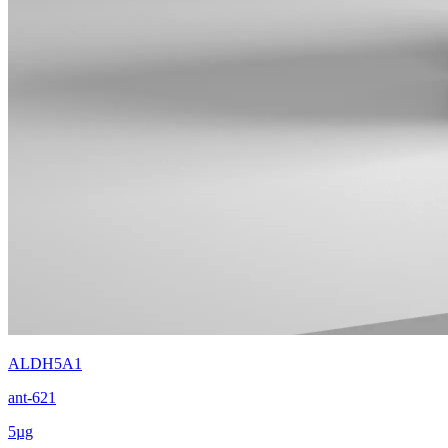
ALDH5A1
ant-621
5µg