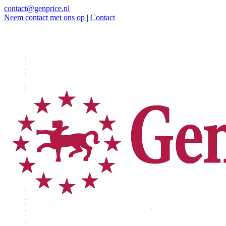
contact@genprice.nl
Neem contact met ons op
|
Contact