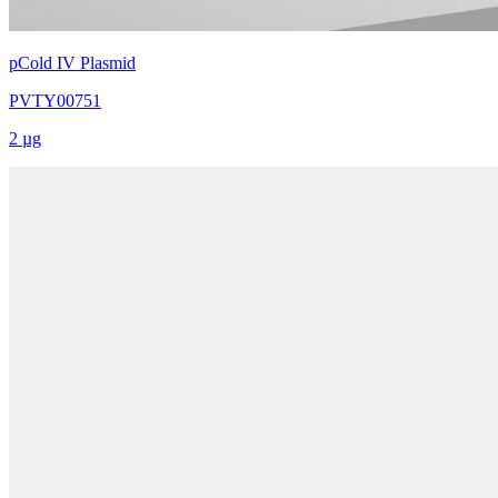
pCold IV Plasmid
PVTY00751
2 µg