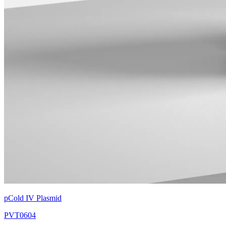
pCold IV Plasmid
PVT0604