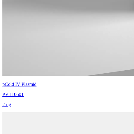
pCold IV Plasmid
PVT10601
2 µg