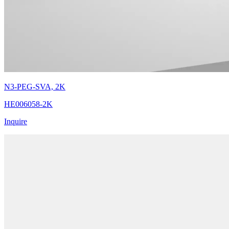
N3-PEG-SVA, 2K
HE006058-2K
Inquire