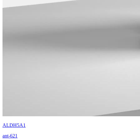
ALDH5A1
ant-621