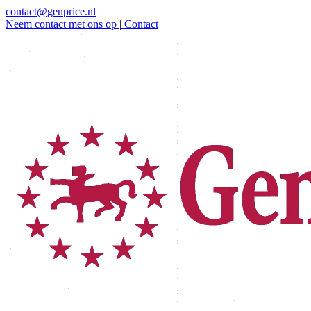
contact@genprice.nl
Neem contact met ons op
|
Contact