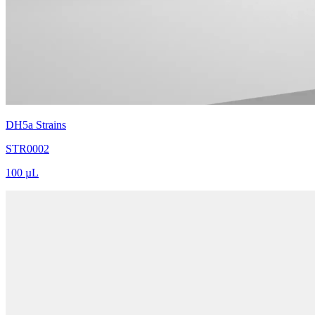
DH5a Strains
STR0002
100 µL