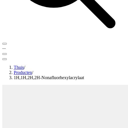
...
Thuis
/
Producten
/
1H,1H,2H,2H-Nonafluorhexylacrylaat