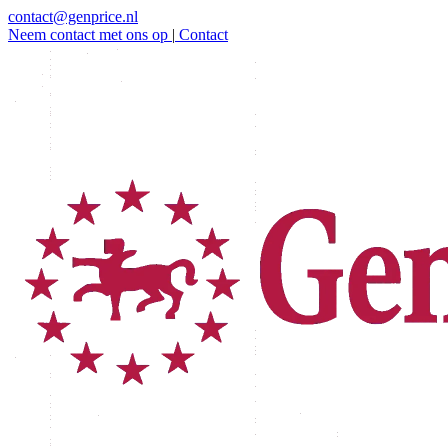
contact@genprice.nl
Neem contact met ons op
|
Contact