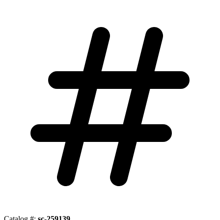
Catalog #:
sc-259139