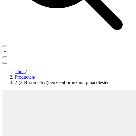
...
Thuis
/
Producten
/
2-(2-Broomethyl)benzeenboronzuur, pinacolester