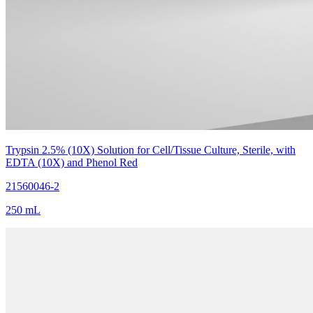
Trypsin 2.5% (10X) Solution for Cell/Tissue Culture, Sterile, with
EDTA (10X) and Phenol Red
21560046-2
250 mL