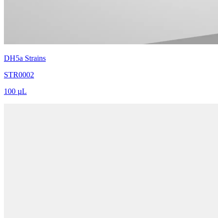
DH5a Strains
STR0002
100 µL