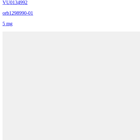
VU0134992
orb1298990-01
5 mg