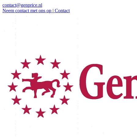
contact@genprice.nl
Neem contact met ons op
|
Contact