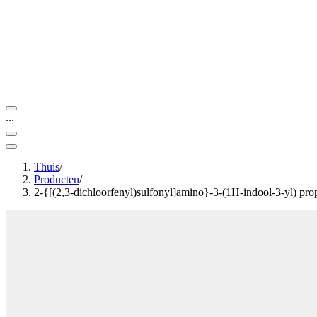
...
Thuis
/
Producten
/
2-{[(2,3-dichloorfenyl)sulfonyl]amino}-3-(1H-indool-3-yl) pr