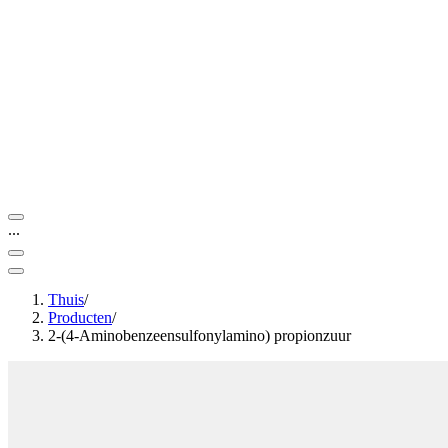
...
Thuis
/
Producten
/
2-(4-Aminobenzeensulfonylamino) propionzuur