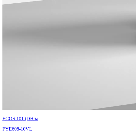
ECOS 101 (DH5a
FYE608-10VL