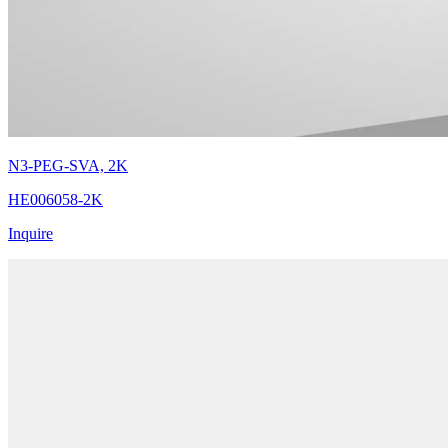
N3-PEG-SVA, 2K
HE006058-2K
Inquire