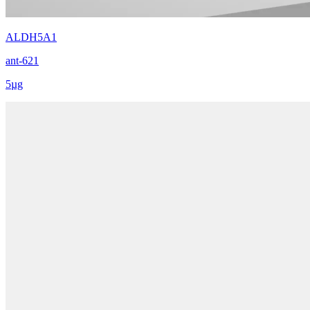
ALDH5A1
ant-621
5µg