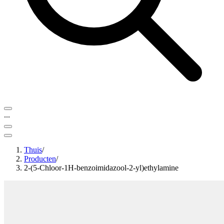
...
Thuis
/
Producten
/
2-(5-Chloor-1H-benzoimidazool-2-yl)ethylamine