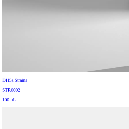
DH5a Strains
STR0002
100 µL