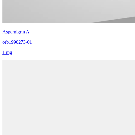
Aspernigrin A
orb1990273-01
1 mg