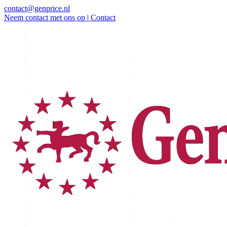
contact@genprice.nl
Neem contact met ons op
|
Contact