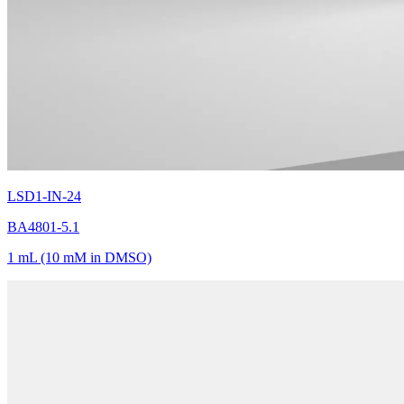
LSD1-IN-24
BA4801-5.1
1 mL (10 mM in DMSO)