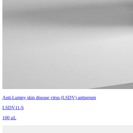
Anti-Lumpy skin disease virus (LSDV) antiserum
LSDV11-S
100 µL