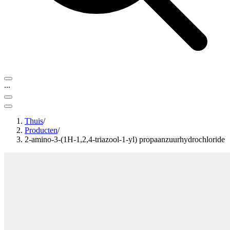
...
Thuis
/
Producten
/
2-amino-3-(1H-1,2,4-triazool-1-yl) propaanzuurhydrochloride