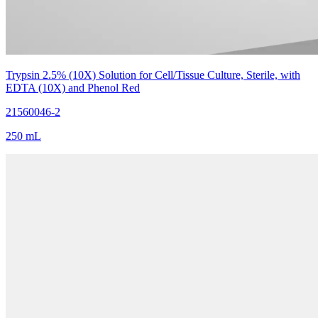
Trypsin 2.5% (10X) Solution for Cell/Tissue Culture, Sterile, with
EDTA (10X) and Phenol Red
21560046-2
250 mL