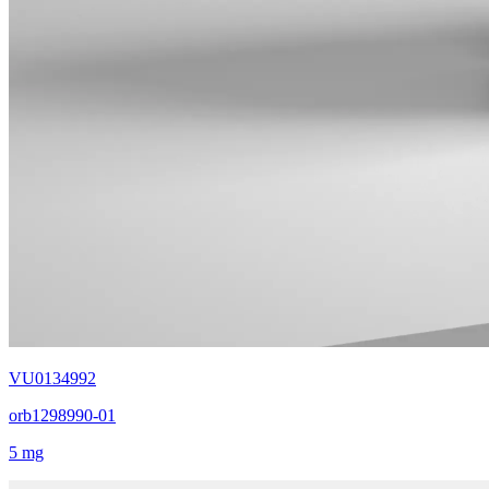
VU0134992
orb1298990-01
5 mg