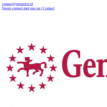
contact@genprice.nl
Neem contact met ons op
|
Contact