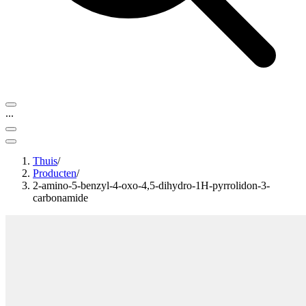
...
Thuis
/
Producten
/
2-amino-5-benzyl-4-oxo-4,5-dihydro-1H-pyrrolidon-3-
carbonamide