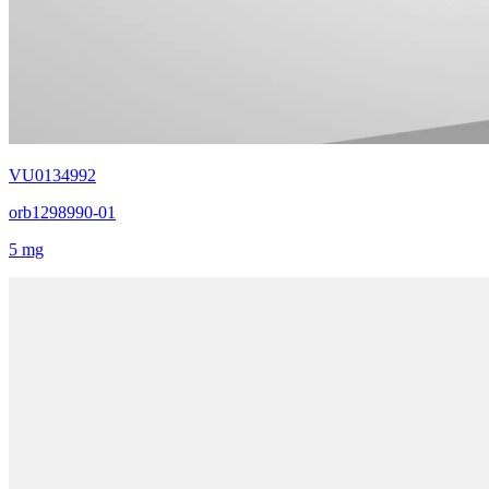
VU0134992
orb1298990-01
5 mg