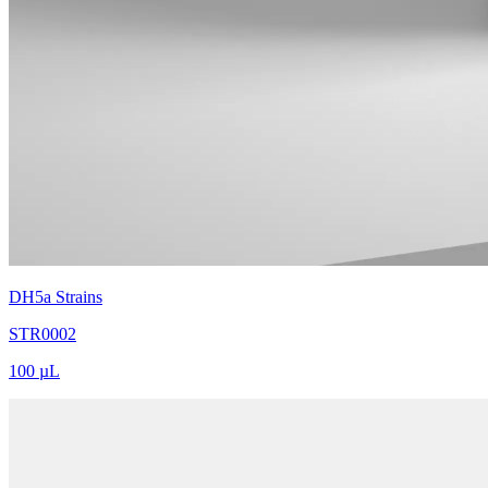
DH5a Strains
STR0002
100 µL