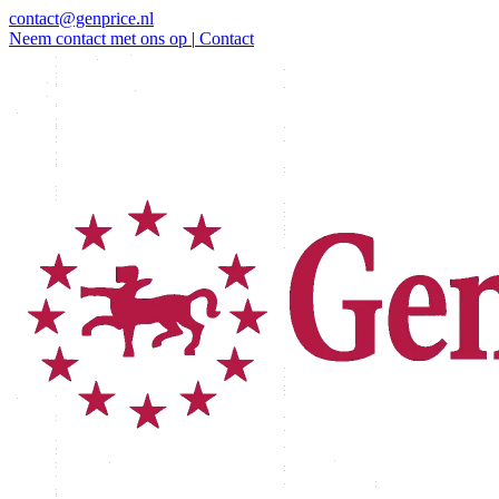
contact@genprice.nl
Neem contact met ons op
|
Contact