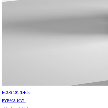
ECOS 101 (DH5a
FYE608-10VL