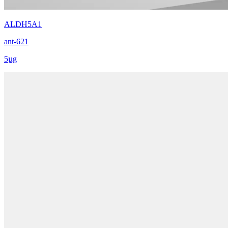
ALDH5A1
ant-621
5µg