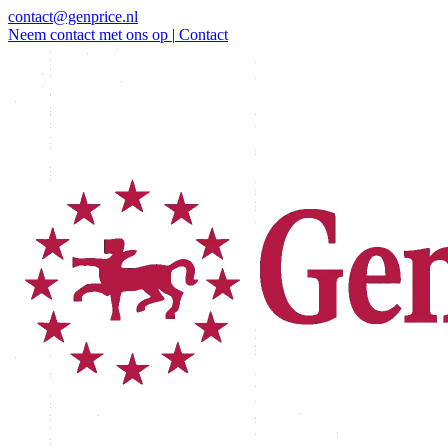
contact@genprice.nl
Neem contact met ons op
|
Contact