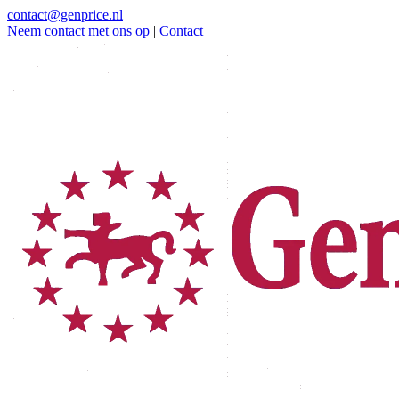
contact@genprice.nl
Neem contact met ons op
|
Contact