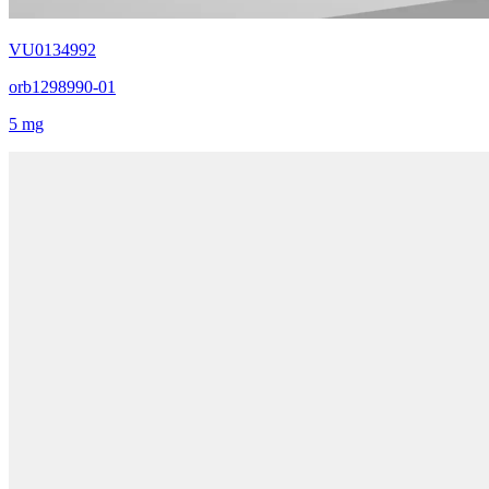
VU0134992
orb1298990-01
5 mg