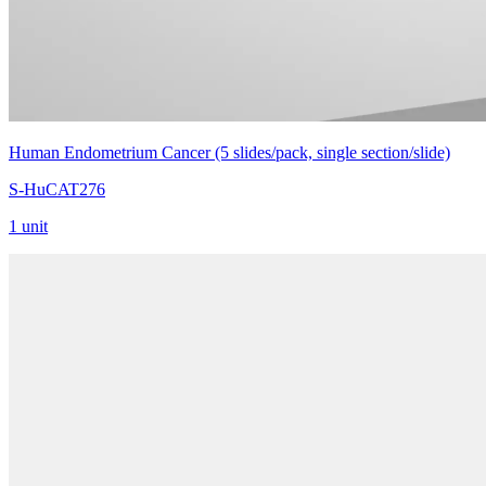
Human Endometrium Cancer (5 slides/pack, single section/slide)
S-HuCAT276
1 unit