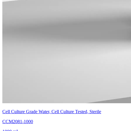
Cell Culture Grade Water, Cell Culture Tested, Sterile
CCM2081-1000