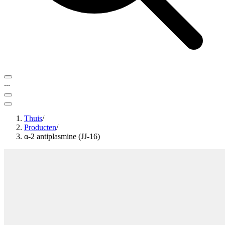
...
Thuis
/
Producten
/
α-2 antiplasmine (JJ-16)