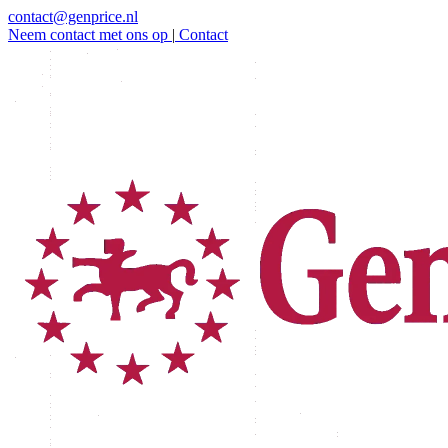
contact@genprice.nl
Neem contact met ons op
|
Contact