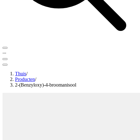
...
Thuis
/
Producten
/
2-(Benzyloxy)-4-broomanisool