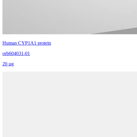
Human CYP1A1 protein
orb604031-01
20 µg