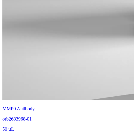
MMP9 Antibody
orb2683968-01
50 µL