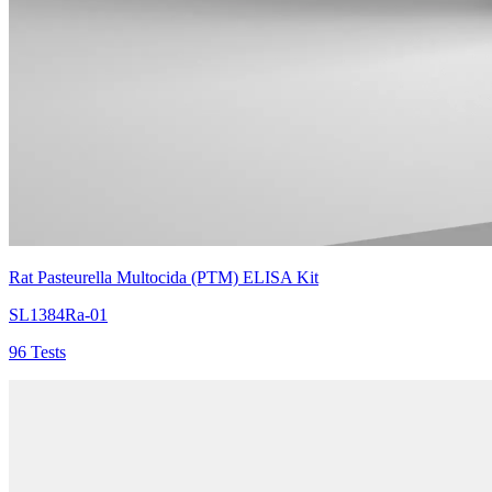
Rat Pasteurella Multocida (PTM) ELISA Kit
SL1384Ra-01
96 Tests