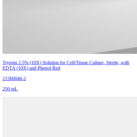
Trypsin 2.5% (10X) Solution for Cell/Tissue Culture, Sterile, with
EDTA (10X) and Phenol Red
21560046-2
250 mL