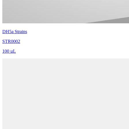
DH5a Strains
STR0002
100 µL