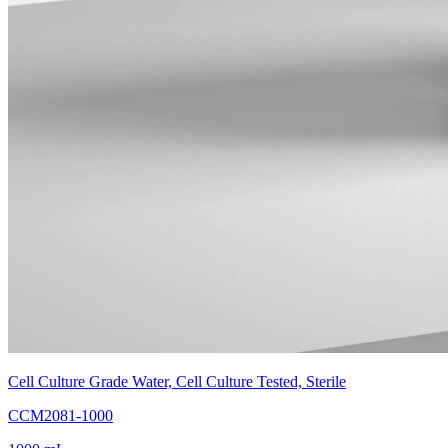
Cell Culture Grade Water, Cell Culture Tested, Sterile
CCM2081-1000