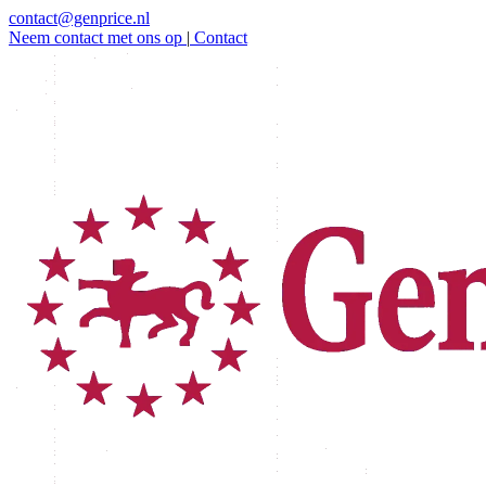
contact@genprice.nl
Neem contact met ons op
|
Contact