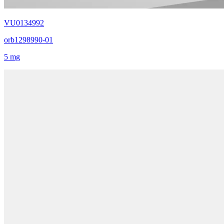
VU0134992
orb1298990-01
5 mg