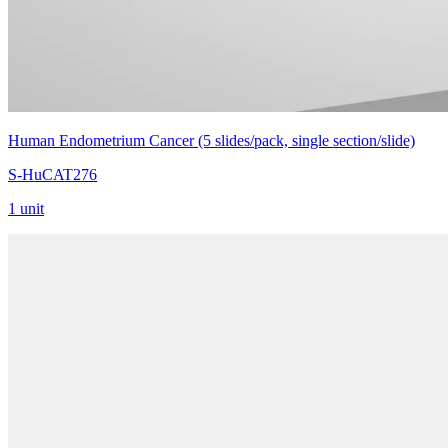
Human Endometrium Cancer (5 slides/pack, single section/slide)
S-HuCAT276
1 unit