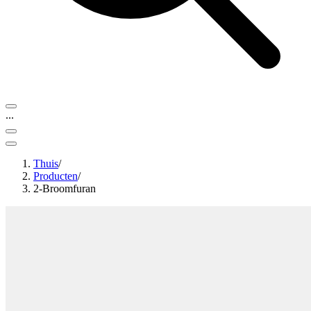
...
Thuis
/
Producten
/
2-Broomfuran