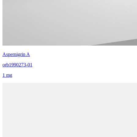
Aspernigrin A
orb1990273-01
1 mg