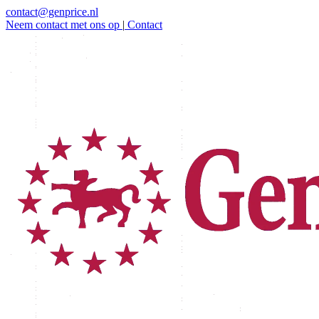
contact@genprice.nl
Neem contact met ons op
|
Contact