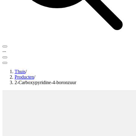
...
Thuis
/
Producten
/
2-Carboxypyridine-4-boronzuur