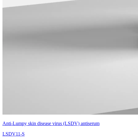
Anti-Lumpy skin disease virus (LSDV) antiserum
LSDV11-S