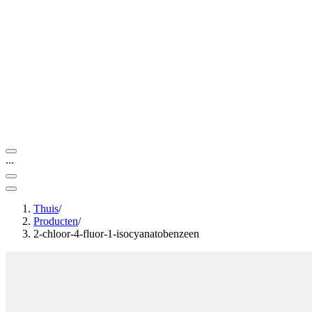
...
Thuis
/
Producten
/
2-chloor-4-fluor-1-isocyanatobenzeen