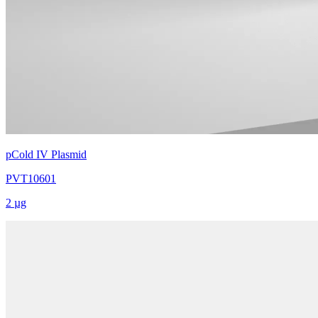
pCold IV Plasmid
PVT10601
2 µg