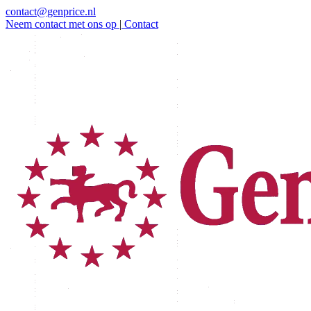
contact@genprice.nl
Neem contact met ons op
|
Contact