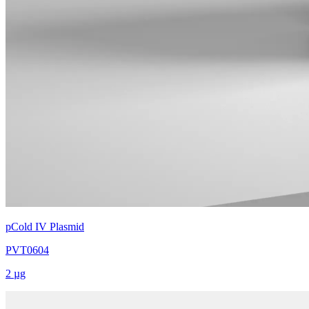
pCold IV Plasmid
PVT0604
2 µg