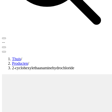
...
Thuis
/
Producten
/
2-cyclohexylethaanaminehydrochloride