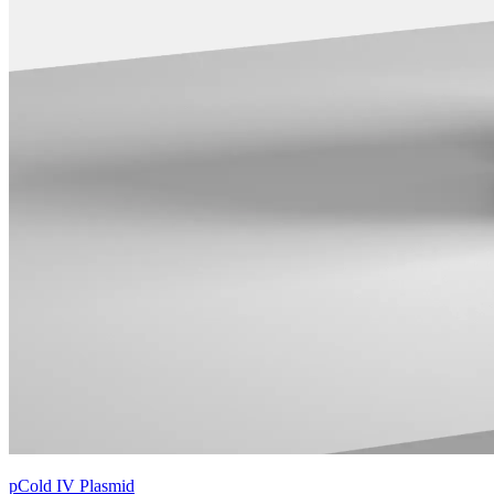
pCold IV Plasmid