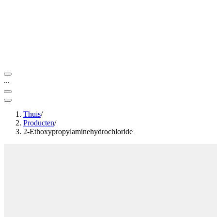
...
Thuis
/
Producten
/
2-Ethoxypropylaminehydrochloride