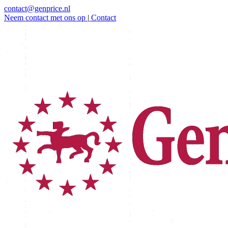
contact@genprice.nl
Neem contact met ons op
|
Contact