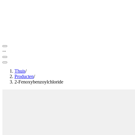
...
Thuis
/
Producten
/
2-Fenoxybenzoylchloride