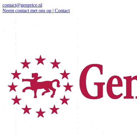
contact@genprice.nl
Neem contact met ons op
|
Contact