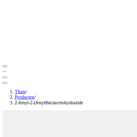
...
Thuis
/
Producten
/
2-fenyl-2-(fenylthio)acetohydrazide