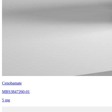
Cenobamate
MBS3847260-01
5 mg