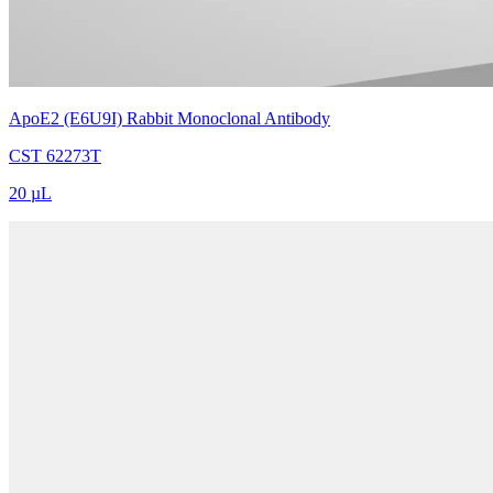
ApoE2 (E6U9I) Rabbit Monoclonal Antibody
CST 62273T
20 µL