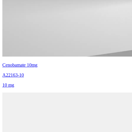
Cenobamate 10mg
A22163-10
10 mg