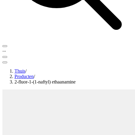
...
Thuis
/
Producten
/
2-fluor-1-(1-naftyl) ethaanamine