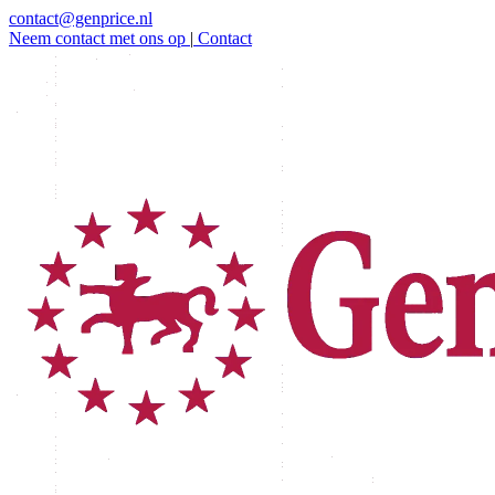
contact@genprice.nl
Neem contact met ons op
|
Contact