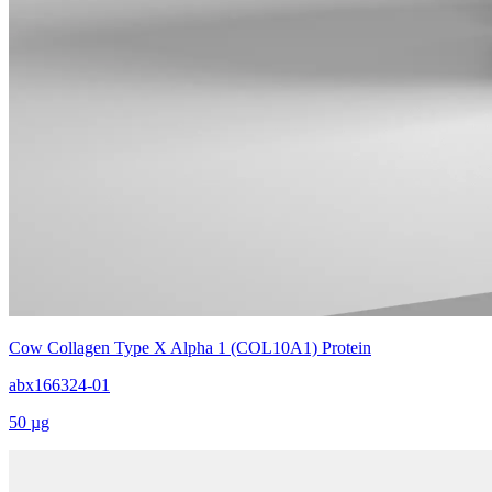
Cow Collagen Type X Alpha 1 (COL10A1) Protein
abx166324-01
50 µg