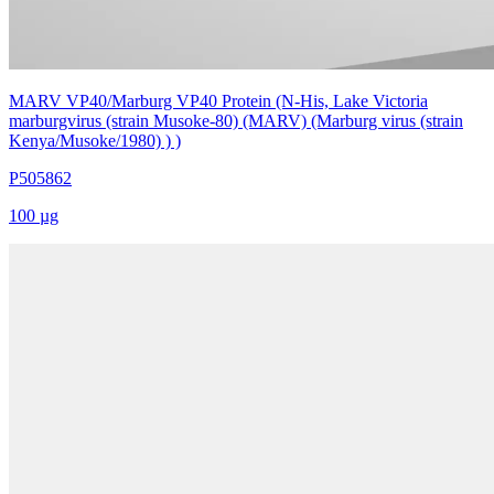
MARV VP40/Marburg VP40 Protein (N-His, Lake Victoria
marburgvirus (strain Musoke-80) (MARV) (Marburg virus (strain
Kenya/Musoke/1980) ) )
P505862
100 µg