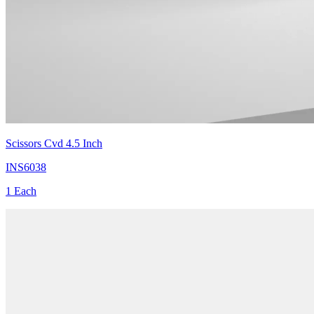
Scissors Cvd 4.5 Inch
INS6038
1 Each