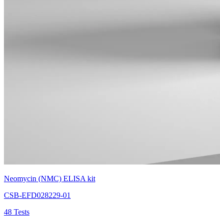
Neomycin (NMC) ELISA kit
CSB-EFD028229-01
48 Tests