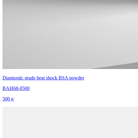
Diagnostic grade heat shock BSA powder
BAH68-0500
500 g