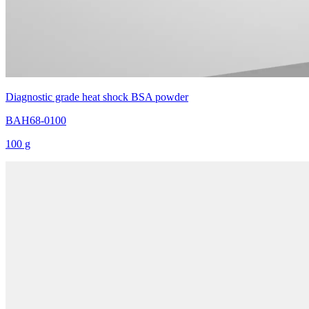
Diagnostic grade heat shock BSA powder
BAH68-0100
100 g