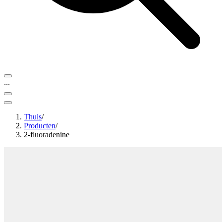
...
Thuis
/
Producten
/
2-fluoradenine