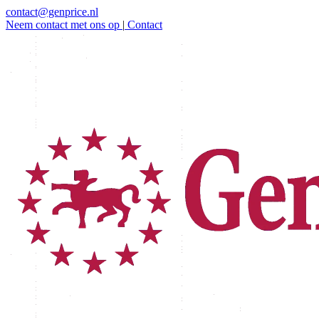
contact@genprice.nl
Neem contact met ons op
|
Contact