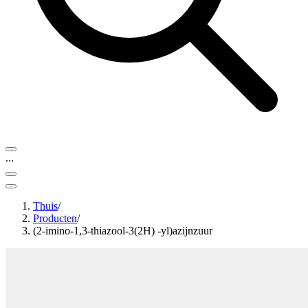
...
Thuis
/
Producten
/
(2-imino-1,3-thiazool-3(2H) -yl)azijnzuur