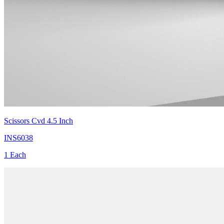
Scissors Cvd 4.5 Inch
INS6038
1 Each