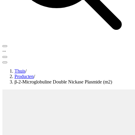
...
Thuis
/
Producten
/
β-2-Microglobuline Double Nickase Plasmide (m2)