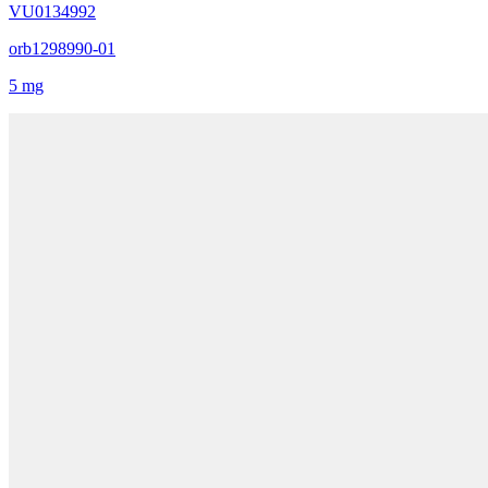
VU0134992
orb1298990-01
5 mg