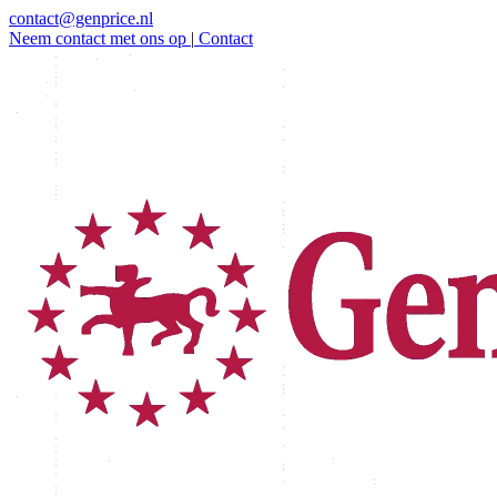
contact@genprice.nl
Neem contact met ons op
|
Contact