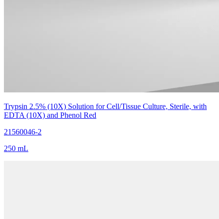
Trypsin 2.5% (10X) Solution for Cell/Tissue Culture, Sterile, with
EDTA (10X) and Phenol Red
21560046-2
250 mL