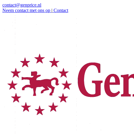
contact@genprice.nl
Neem contact met ons op
|
Contact