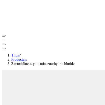
...
Thuis
/
Producten
/
2-morfoline-4-ylnicotinezuurhydrochloride