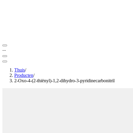
...
Thuis
/
Producten
/
2-Oxo-4-(2-thiënyl)-1,2-dihydro-3-pyridinecarbonitril