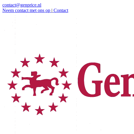
contact@genprice.nl
Neem contact met ons op
|
Contact