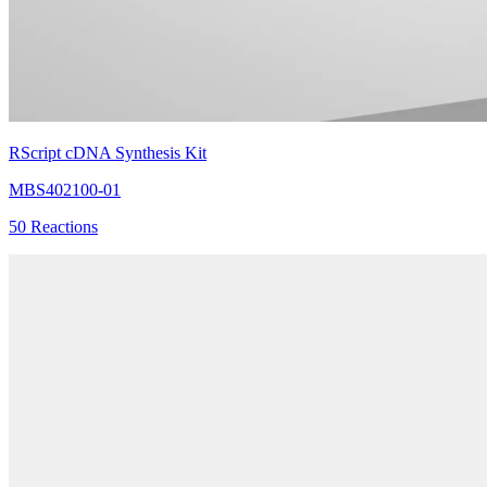
RScript cDNA Synthesis Kit
MBS402100-01
50 Reactions