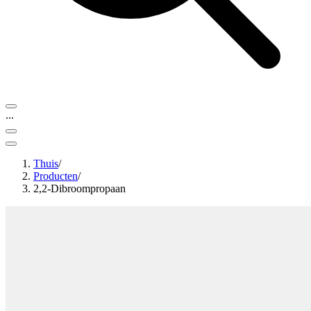
...
Thuis
/
Producten
/
2,2-Dibroompropaan