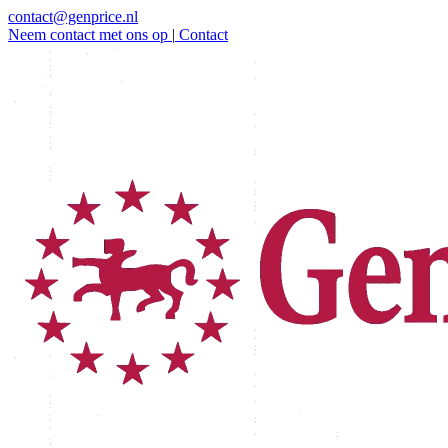
contact@genprice.nl
Neem contact met ons op
|
Contact