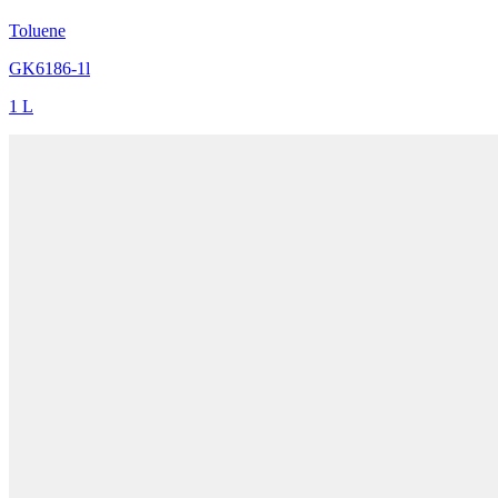
Toluene
GK6186-1l
1 L