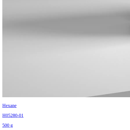
Hexane
H05280-01
500 g