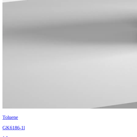
Toluene
GK6186-1l