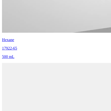
Hexane
17922-65
500 mL