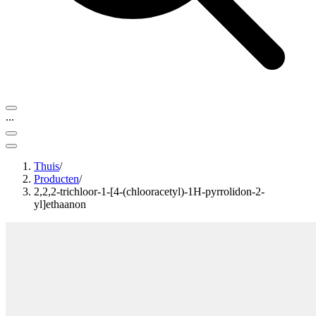
...
Thuis
/
Producten
/
2,2,2-trichloor-1-[4-(chlooracetyl)-1H-pyrrolidon-2-
yl]ethaanon