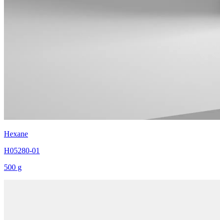
Hexane
H05280-01
500 g