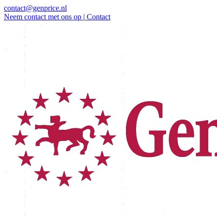
contact@genprice.nl
Neem contact met ons op
|
Contact