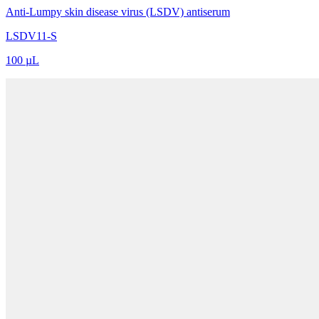
Anti-Lumpy skin disease virus (LSDV) antiserum
LSDV11-S
100 µL