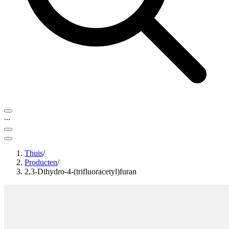
...
Thuis
/
Producten
/
2,3-Dihydro-4-(trifluoracetyl)furan