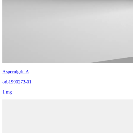
Aspernigrin A
orb1990273-01
1 mg