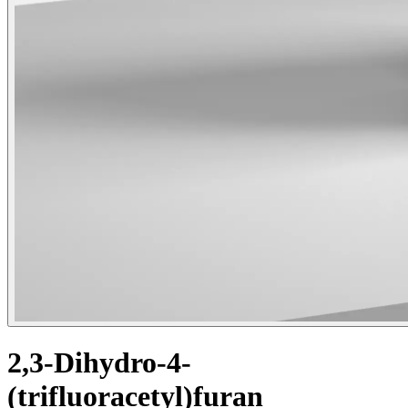
2,3-Dihydro-4-
(trifluoracetyl)furan