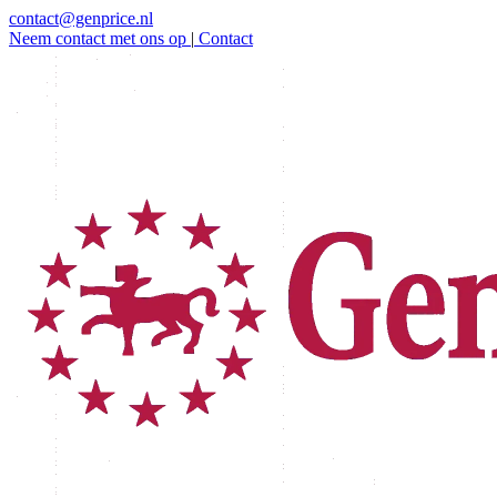
contact@genprice.nl
Neem contact met ons op
|
Contact