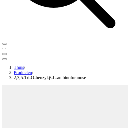
...
Thuis
/
Producten
/
2,3,5-Tri-O-benzyl-β-L-arabinofuranose