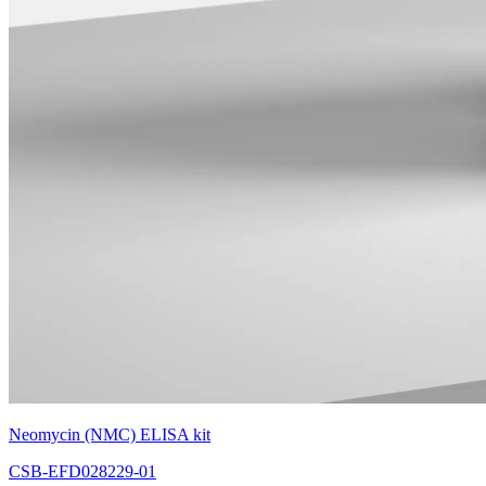
Neomycin (NMC) ELISA kit
CSB-EFD028229-01