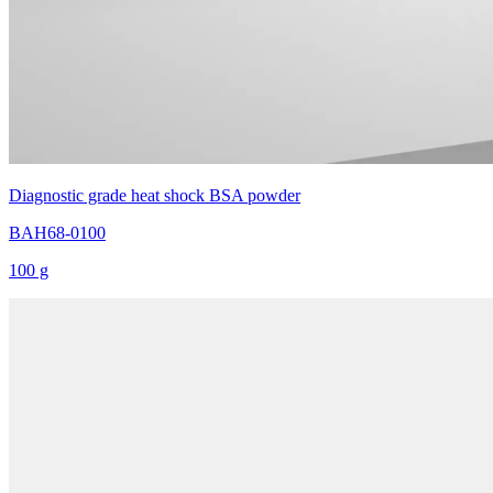
Diagnostic grade heat shock BSA powder
BAH68-0100
100 g