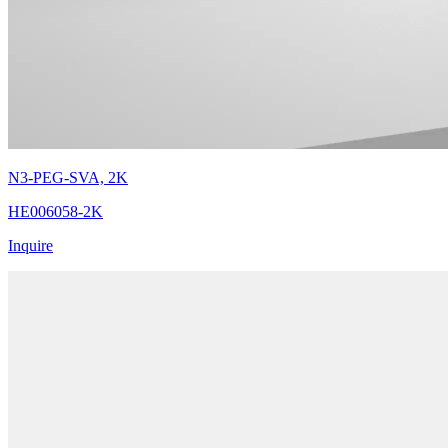
N3-PEG-SVA, 2K
HE006058-2K
Inquire