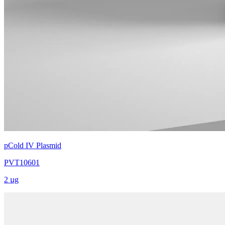
pCold IV Plasmid
PVT10601
2 µg