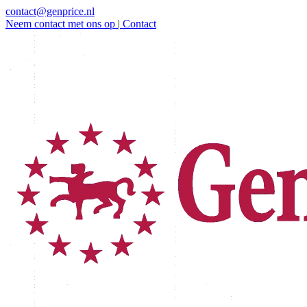
contact@genprice.nl
Neem contact met ons op
|
Contact