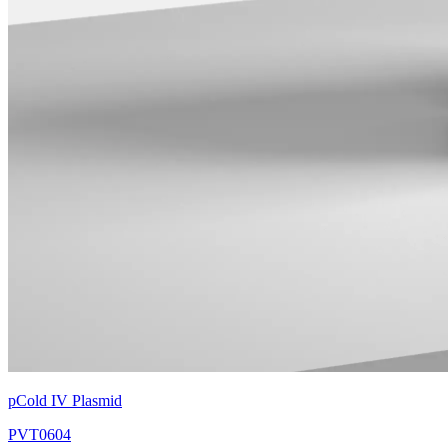
pCold IV Plasmid
PVT0604