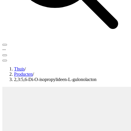
...
Thuis
/
Producten
/
2,3:5,6-Di-O-isopropylideen-L-gulonolacton